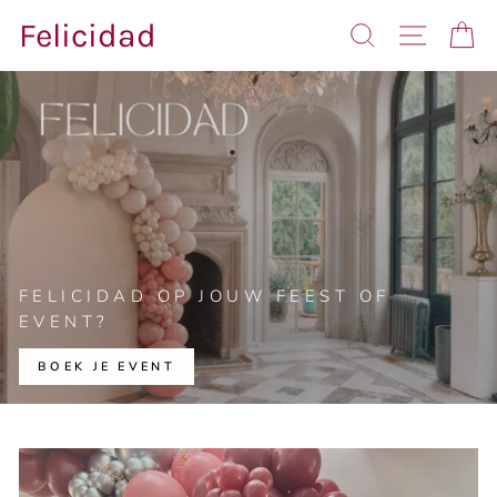
Skip
Felicidad
SEARCH
SITE N
C
to
content
FELICIDAD OP JOUW FEEST OF
EVENT?
BOEK JE EVENT